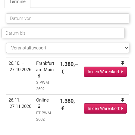
Termine
Termin(e)
Informationen
Preis
Aktionen
26.10. –
Frankfurt
1.380,–
27.10.2026
am Main
€
In den Warenkorb
S PWM
2602
26.11. –
Online
1.380,–
27.11.2026
€
In den Warenkorb
ET PWM
2602