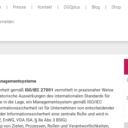
e
|
Presse
|
Kontakt
|
DGQplus
|
Blog
|
Shop
melden
smanagementsysteme
erheit gemäß
ISO/IEC 27001
vermittelt in praxisnaher Weise
atorische Auswirkungen des internationalen Standards für
ie in die Lage, ein Managementsystem gemäß ISO/IEC
ormationssicherheit ist für Unternehmen von entscheidender
er Informationssicherheit eine zentrale Rolle und wird in
2, EnWG, VDA ISA, § 8a Abs 3 BSIG).
 von Zielen, Prozessen, Rollen und Verantwortlichkeiten,