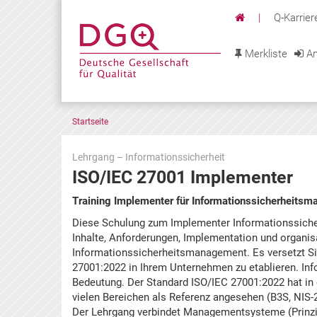
|
Q-Karrier
Merkliste
An
Startseite
Lehrgang – Informationssicherheit
ISO/IEC 27001 Implementer
Zu
Training Implementer für Informationssicherheit
den
Diese Schulung zum Implementer Informationssich
Terminen
Inhalte, Anforderungen, Implementation und organis
springen
Informationssicherheitsmanagement. Es versetzt S
27001:2022 in Ihrem Unternehmen zu etablieren. Inf
Bedeutung. Der Standard ISO/IEC 27001:2022 hat in d
vielen Bereichen als Referenz angesehen (B3S, NIS-
Der Lehrgang verbindet Managementsysteme (Prinzip