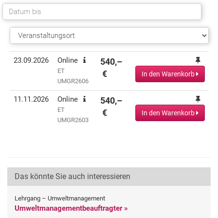
Termin(e)
Informationen
Preis
Aktionen
23.09.2026
Online
540,–
ET
€
In den Warenkorb
UMGR2606
11.11.2026
Online
540,–
ET
€
In den Warenkorb
UMGR2603
Das könnte Sie auch interessieren
Lehrgang – Umweltmanagement
Umweltmanagementbeauftragter »