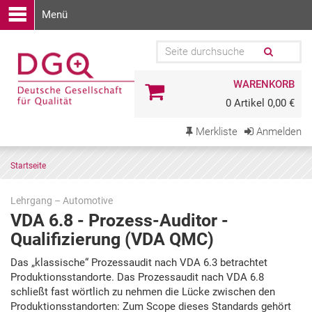
Menü
WARENKORB
0 Artikel 0,00 €
Merkliste
Anmelden
Startseite
Lehrgang – Automotive
VDA 6.8 - Prozess-Auditor -
Qualifizierung (VDA QMC)
Zu
Das „klassische“ Prozessaudit nach VDA 6.3 betrachtet
den
Produktionsstandorte. Das Prozessaudit nach VDA 6.8
Terminen
schließt fast wörtlich zu nehmen die Lücke zwischen den
springen
Produktionsstandorten: Zum Scope dieses Standards gehört