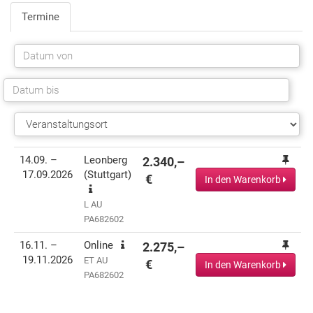
Termine
Termin(e)
Informationen
Preis
Aktionen
14.09. –
Leonberg
2.340,–
17.09.2026
(Stuttgart)
€
In den Warenkorb
L AU
PA682602
16.11. –
Online
2.275,–
19.11.2026
ET AU
€
In den Warenkorb
PA682602