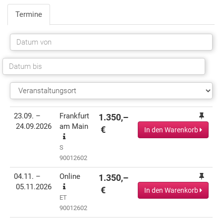
Termine
Termin(e)
Informationen
Preis
Aktionen
23.09. –
Frankfurt
1.350,–
24.09.2026
am Main
€
In den Warenkorb
S
90012602
04.11. –
Online
1.350,–
05.11.2026
€
In den Warenkorb
ET
90012602