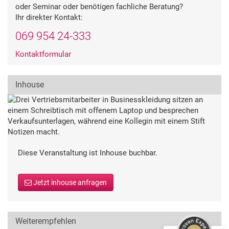
oder Seminar oder benötigen fachliche Beratung?
Ihr direkter Kontakt:
069 954 24-333
Kontaktformular
Inhouse
Diese Veranstaltung ist Inhouse buchbar.
Kundenbewertungen und Erfahrungen zu
Deutsche Gesellschaft für Qualität
Jetzt inhouse anfragen
SEHR GUT
%
99
Empfehlungen auf
ProvenExpert.com
5,00
/
4,54
Weiterempfehlen