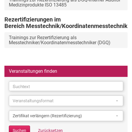
Medizinprodukte ISO 13485
Rezertifizierungen im
Bereich Messtechnik/Koordinatenmesstechnik
Trainings zur Rezertifizierung als
Messtechniker/Koordinatenmesstechniker (DGQ)
Veranstaltungen finden
Suchtext
Suchtext
Veranstaltungsformat
Veranstaltungsformat
Veranstaltungsformat
Kategorie
Kategorie
Zertifikat verlängern (Rezertifizierung)
Suchen
Zurücksetzen