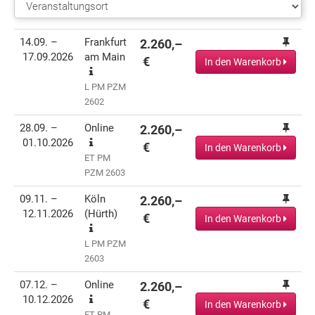
Termin(e)
Informationen
Preis
Aktionen
14.09. –
Frankfurt
2.260,–
17.09.2026
am Main
€
In den Warenkorb
L PM PZM
2602
28.09. –
Online
2.260,–
01.10.2026
€
In den Warenkorb
ET PM
PZM 2603
09.11. –
Köln
2.260,–
12.11.2026
(Hürth)
€
In den Warenkorb
L PM PZM
2603
07.12. –
Online
2.260,–
10.12.2026
€
In den Warenkorb
ET PM