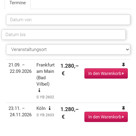
Termine
Termin(e)
Informationen
Preis
Aktionen
21.09. –
Frankfurt
1.280,–
22.09.2026
am Main
€
In den Warenkorb
(Bad
Vilbel)
S YB 2602
23.11. –
Köln
1.280,–
24.11.2026
S YB 2603
€
In den Warenkorb