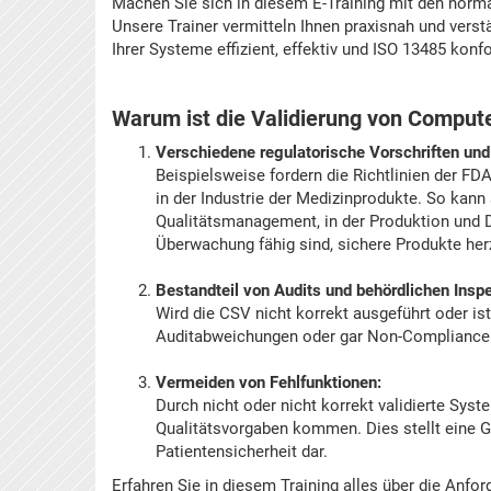
Machen Sie sich in diesem E-Training mit den norma
Unsere Trainer vermitteln Ihnen praxisnah und vers
Ihrer Systeme effizient, effektiv und ISO 13485 kon
Warum ist die Validierung von Comput
Verschiedene regulatorische Vorschriften un
Beispielsweise fordern die Richtlinien der F
in der Industrie der Medizinprodukte. So kann
Qualitätsmanagement, in der Produktion und 
Überwachung fähig sind, sichere Produkte herz
Bestandteil von Audits und behördlichen Insp
Wird die CSV nicht korrekt ausgeführt oder i
Auditabweichungen oder gar Non-Compliance 
Vermeiden von Fehlfunktionen:
Durch nicht oder nicht korrekt validierte Sys
Qualitätsvorgaben kommen. Dies stellt eine Ge
Patientensicherheit dar.
Erfahren Sie in diesem Training alles über die An