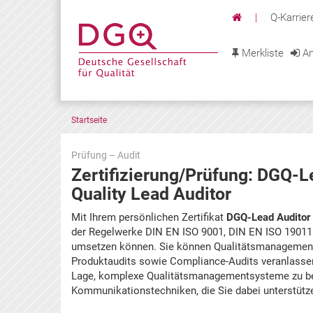
|
Q-Karrier
Merkliste
An
Startseite
Prüfung – Audit
Zertifizierung/Prüfung: DGQ-Le
Quality Lead Auditor
Zu
Mit Ihrem persönlichen Zertifikat
DGQ-Lead Auditor
den
der Regelwerke DIN EN ISO 9001, DIN EN ISO 19011
Terminen
umsetzen können. Sie können Qualitätsmanagements
springen
Produktaudits sowie Compliance-Audits veranlassen,
Lage, komplexe Qualitätsmanagementsysteme zu be
Kommunikationstechniken, die Sie dabei unterstützen