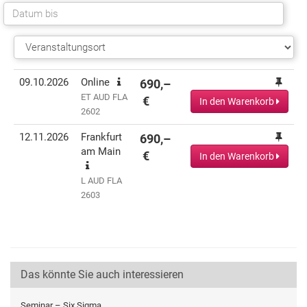
Termin(e)
Informationen
Preis
Aktionen
09.10.2026
Online
690,–
ET AUD FLA
€
In den Warenkorb
2602
12.11.2026
Frankfurt
690,–
am Main
€
In den Warenkorb
L AUD FLA
2603
Das könnte Sie auch interessieren
Seminar – Six Sigma