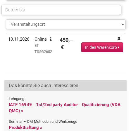
Termin(e)
Informationen
Preis
Aktionen
13.11.2026
Online
450,–
ET
€
In den Warenkorb
TS5G2602
Das könnte Sie auch interessieren
Lehrgang
IATF 16949 - 1st/2nd party Auditor - Qualifizierung (VDA
QMC) »
Seminar – QM-Methoden und Werkzeuge
Produkthaftung »