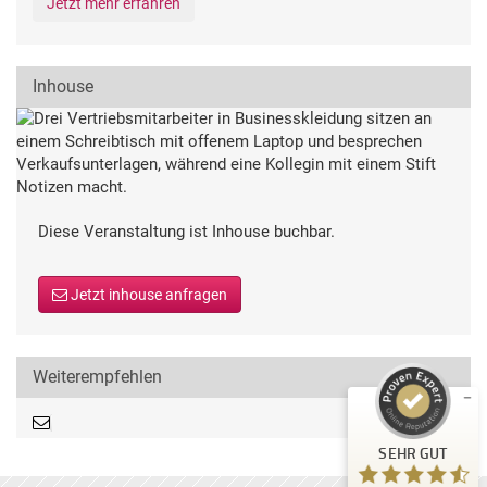
Jetzt mehr erfahren
Inhouse
Diese Veranstaltung ist Inhouse buchbar.
Kundenbewertungen und Erfahrungen zu
Deutsche Gesellschaft für Qualität
Jetzt inhouse anfragen
SEHR GUT
%
99
Empfehlungen auf
ProvenExpert.com
5,00
/
4,54
Weiterempfehlen
710
80
Bewertungen auf
3
Bewertungen von
SEHR GUT
ProvenExpert.com
anderen Quellen