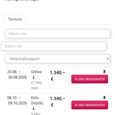
Termine
Termin(e)
Informationen
Preis
Aktionen
25.08. –
Online
1.340,–
26.08.2026
€
In den Warenkorb
ET PRG
2603
08.10. –
Köln
1.340,–
09.10.2026
(Hürth)
€
In den Warenkorb
S PRG