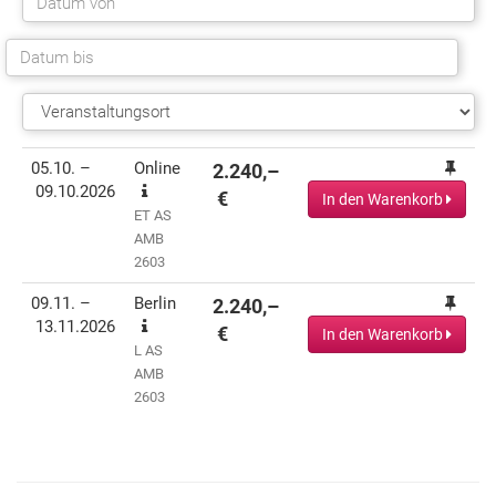
Termin(e)
Informationen
Preis
Aktionen
05.10. –
Online
2.240,–
09.10.2026
€
In den Warenkorb
ET AS
AMB
2603
09.11. –
Berlin
2.240,–
13.11.2026
€
In den Warenkorb
L AS
AMB
2603