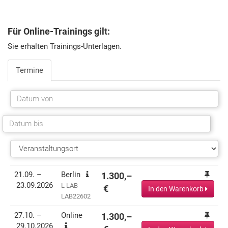
Für Online-Trainings gilt:
Sie erhalten Trainings-Unterlagen.
Termine
Termin(e)
Informationen
Preis
Aktionen
21.09. –
Berlin
1.300,–
23.09.2026
L LAB
€
In den Warenkorb
LAB22602
27.10. –
Online
1.300,–
29.10.2026