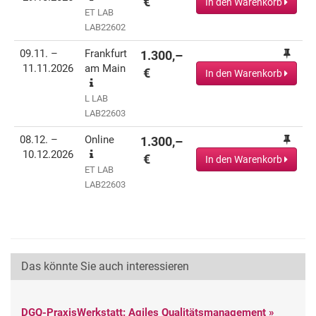
€
In den Warenkorb
ET LAB
LAB22602
09.11. –
Frankfurt
1.300,–
11.11.2026
am Main
€
In den Warenkorb
L LAB
LAB22603
08.12. –
Online
1.300,–
10.12.2026
€
In den Warenkorb
ET LAB
LAB22603
Das könnte Sie auch interessieren
DGQ-PraxisWerkstatt: Agiles Qualitätsmanagement »