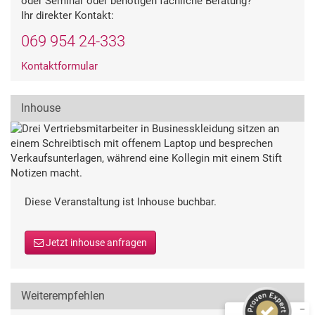
oder Seminar oder benötigen fachliche Beratung?
Ihr direkter Kontakt:
069 954 24-333
Kontaktformular
Inhouse
Diese Veranstaltung ist Inhouse buchbar.
Kundenbewertungen und Erfahrungen zu
Deutsche Gesellschaft für Qualität
Jetzt inhouse anfragen
SEHR GUT
%
99
Empfehlungen auf
ProvenExpert.com
5,00
/
4,54
Weiterempfehlen