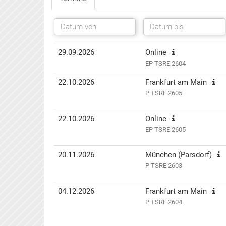
Termin(e)
Informationen
Preis
Aktionen
29.09.2026
Online
EP TSRE 2604
22.10.2026
Frankfurt am Main
P TSRE 2605
22.10.2026
Online
EP TSRE 2605
20.11.2026
München (Parsdorf)
P TSRE 2603
04.12.2026
Frankfurt am Main
P TSRE 2604