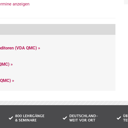
ermine anzeigen
uditoren (VDA QMC) »
 QMC) »
A QMC) »