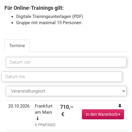
Für Online-Trainings gilt:
Digitale Trainingsunterlagen (PDF)
Gruppe mit maximal 15 Personen
Termine
Termin(e)
Informationen
Preis
Aktionen
20.10.2026
Frankfurt
710,–
am Main
€
In den Warenkorb
S PPAP2602