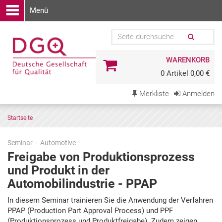
Menü
WARENKORB
0 Artikel 0,00 €
Merkliste
Anmelden
Startseite
Seminar – Automotive
Freigabe von Produktionsprozess
und Produkt in der
Automobilindustrie - PPAP
Zu
In diesem Seminar trainieren Sie die Anwendung der Verfahren
den
PPAP (Production Part Approval Process) und PPF
Terminen
(Produktionsprozess und Produktfreigabe). Zudem zeigen