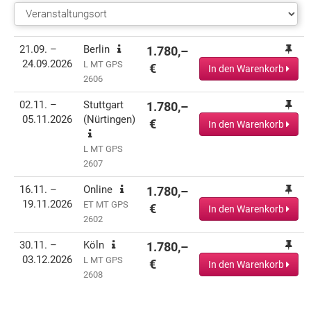
Termin(e)
Informationen
Preis
Aktionen
21.09. –
Berlin
1.780,–
24.09.2026
L MT GPS
€
In den Warenkorb
2606
02.11. –
Stuttgart
1.780,–
05.11.2026
(Nürtingen)
€
In den Warenkorb
L MT GPS
2607
16.11. –
Online
1.780,–
19.11.2026
ET MT GPS
€
In den Warenkorb
2602
30.11. –
Köln
1.780,–
03.12.2026
L MT GPS
€
In den Warenkorb
2608