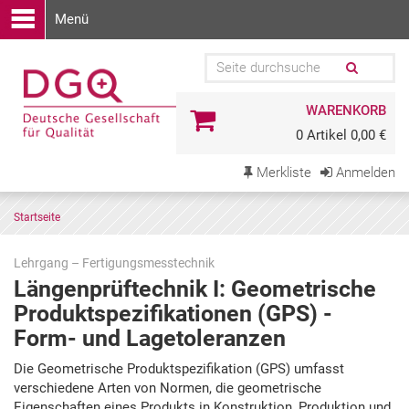
Menü
WARENKORB
0 Artikel 0,00 €
Merkliste
Anmelden
Startseite
Lehrgang – Fertigungsmesstechnik
Längenprüftechnik I: Geometrische
Produktspezifikationen (GPS) -
Form- und Lagetoleranzen
Zu
Die Geometrische Produktspezifikation (GPS) umfasst
den
verschiedene Arten von Normen, die geometrische
Terminen
Eigenschaften eines Produkts in Konstruktion, Produktion und