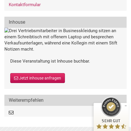
Kontaktformular
Inhouse
Diese Veranstaltung ist Inhouse buchbar.
Kundenbewertungen und Erfahrungen zu
Deutsche Gesellschaft für Qualität
Jetzt inhouse anfragen
SEHR GUT
%
99
Empfehlungen auf
ProvenExpert.com
5,00
/
4,54
Weiterempfehlen
710
80
Bewertungen auf
3
Bewertungen von
SEHR GUT
ProvenExpert.com
anderen Quellen