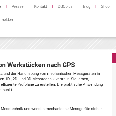
e
|
Presse
|
Kontakt
|
DGQplus
|
Blog
|
Shop
melden
 von Werkstücken nach GPS
atz und der Handhabung von mechanischen Messgeräten in
en 1D-, 2D- und 3D-Messtechnik vertraut. Sie lernen,
ffiziente Prüfpläne zu erstellen. Die praktische Anwendung
elpunkt.
n Messtechnik und wenden mechanische Messgeräte sicher