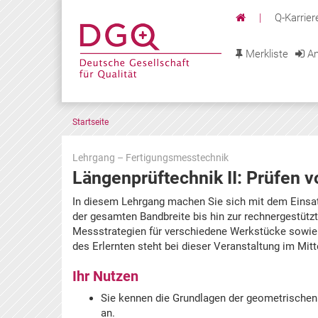
|
Q-Karrier
Merkliste
An
Startseite
Lehrgang – Fertigungsmesstechnik
Längenprüftechnik II: Prüfen
Zu
In diesem Lehrgang machen Sie sich mit dem Eins
den
der gesamten Bandbreite bis hin zur rechnergestützt
Terminen
Messstrategien für verschiedene Werkstücke sowie e
springen
des Erlernten steht bei dieser Veranstaltung im Mitt
Ihr Nutzen
Sie kennen die Grundlagen der geometrische
an.