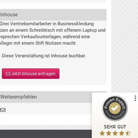
Inhouse
Kundenbewertungen und Erfahrungen zu
Deutsche Gesellschaft für Qualität
Diese Veranstaltung ist Inhouse buchbar.
%
99
SEHR GUT
Jetzt inhouse anfragen
Empfehlungen auf
ProvenExpert.com
5,00
/
4,54
Weiterempfehlen
80
710
3
Bewertungen von
Bewertungen auf
anderen Quellen
ProvenExpert.com
Blick aufs ProvenExpert-Profil werfen
SEHR GUT
Anonym