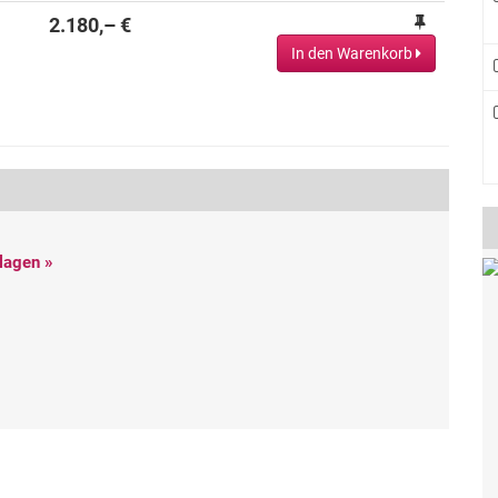
2.180,– €
In den Warenkorb
lagen »